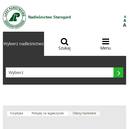
Przejdź do treści
A
Nadleśnictwo Starogard
A
A


Wybierz nadleśnictwo
Szukaj
Menu

Turystyka
Pomysły na wypoczynek
Obozy harcerskie