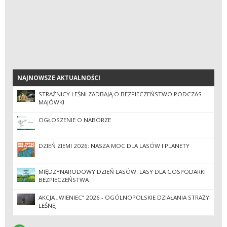
NAJNOWSZE AKTUALNOŚCI
NAJNOWSZE AKTUALNOŚCI
STRAŻNICY LEŚNI ZADBAJĄ O BEZPIECZEŃSTWO PODCZAS
MAJÓWKI
OGŁOSZENIE O NABORZE
DZIEŃ ZIEMI 2026: NASZA MOC DLA LASÓW I PLANETY
MIĘDZYNARODOWY DZIEŃ LASÓW: LASY DLA GOSPODARKI I
BEZPIECZEŃSTWA
AKCJA „WIENIEC” 2026 - OGÓLNOPOLSKIE DZIAŁANIA STRAŻY
LEŚNEJ