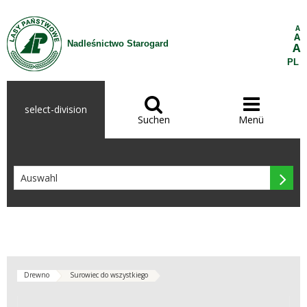
Zum Inhalt wechseln
A
A
Nadleśnictwo Starogard
A
PL


select-division
Suchen
Menü

Drewno
Surowiec do wszystkiego