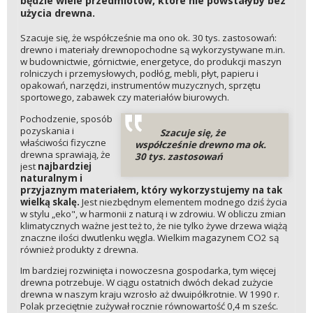
będzie wiele przedmiotów, które nie powstałyby bez
użycia drewna.
Szacuje się, że współcześnie ma ono ok. 30 tys. zastosowań:
drewno i materiały drewnopochodne są wykorzystywane m.in.
w budownictwie, górnictwie, energetyce, do produkcji maszyn
rolniczych i przemysłowych, podłóg, mebli, płyt, papieru i
opakowań, narzędzi, instrumentów muzycznych, sprzętu
sportowego, zabawek czy materiałów biurowych.
Pochodzenie, sposób
pozyskania i
Szacuje się, że
właściwości fizyczne
współcześnie drewno ma ok.
drewna sprawiają, że
30 tys. zastosowań
jest
najbardziej
naturalnym i
przyjaznym materiałem, który wykorzystujemy na tak
wielką skalę.
Jest niezbędnym elementem modnego dziś życia
w stylu „eko", w harmonii z naturą i w zdrowiu. W obliczu zmian
klimatycznych ważne jest też to, że nie tylko żywe drzewa wiążą
znaczne ilości dwutlenku węgla. Wielkim magazynem CO2 są
również produkty z drewna.
Im bardziej rozwinięta i nowoczesna gospodarka, tym więcej
drewna potrzebuje. W ciągu ostatnich dwóch dekad zużycie
drewna w naszym kraju wzrosło aż dwuipółkrotnie. W 1990 r.
Polak przeciętnie zużywał rocznie równowartość 0,4 m sześc.