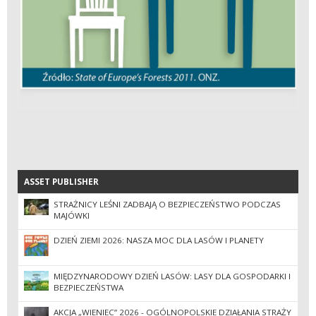
ASSET PUBLISHER
ASSET PUBLISHER
STRAŻNICY LEŚNI ZADBAJĄ O BEZPIECZEŃSTWO PODCZAS
MAJÓWKI
DZIEŃ ZIEMI 2026: NASZA MOC DLA LASÓW I PLANETY
MIĘDZYNARODOWY DZIEŃ LASÓW: LASY DLA GOSPODARKI I
BEZPIECZEŃSTWA
AKCJA „WIENIEC” 2026 - OGÓLNOPOLSKIE DZIAŁANIA STRAŻY