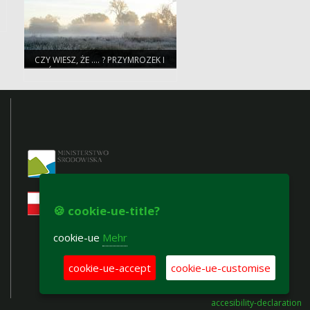
CZY WIESZ, ŻE …. ? PRZYMROZEK I
MRÓZ
🍪 cookie-ue-title?
cookie-ue
Mehr
cookie-ue-accept
cookie-ue-customise
accesibility-declaration