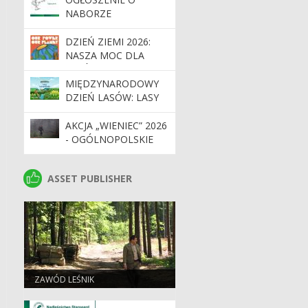
NABORZE
DZIEŃ ZIEMI 2026:
NASZA MOC DLA
LASÓW I PLANETY
MIĘDZYNARODOWY
DZIEŃ LASÓW: LASY
DLA GOSPODARKI I
BEZPIECZEŃSTWA
AKCJA „WIENIEC” 2026
- OGÓLNOPOLSKIE
DZIAŁANIA STRAŻY
LEŚNEJ
ASSET PUBLISHER
ASSET PUBLISHER
ZAWÓD LEŚNIK