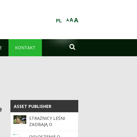
A
A
A
PL

E
KONTAKT
ASSET PUBLISHER
ASSET PUBLISHER
STRAŻNICY LEŚNI
ZADBAJĄ O
BEZPIECZEŃSTWO
PODCZAS MAJÓWKI
OGŁOSZENIE O