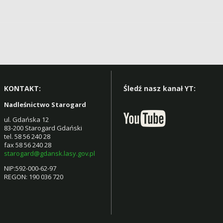
KONTAKT:
Śledź nasz kanał YT:
Nadleśnictwo Starogard
ul. Gdańska 12
83-200 Starogard Gdański
tel. 58 56 240 28
fax 58 56 240 28
starogard@gdansk.lasy.gov.pl
NIP:592-000-62-97
REGON: 190 036 720