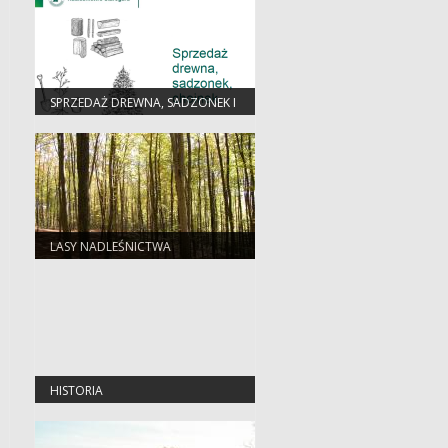
SPRZEDAŻ DREWNA, SADZONEK I
CHOINEK
LASY NADLEŚNICTWA
HISTORIA