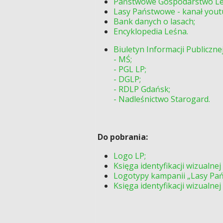
Państwowe Gospodarstwo Leś
Lasy Państwowe - kanał yout
Bank danych o lasach;
Encyklopedia Leśna.
Biuletyn Informacji Publicznej
-
MŚ;
-
PG
L LP;
- DGLP;
-
RDLP Gdańsk;
- Nadleśnictwo Starogard.
Do pobrania:
Logo LP;
Księga identyfikacji wizualnej
Logotypy kampanii „Lasy Pańs
Księga identyfikacji wizualnej